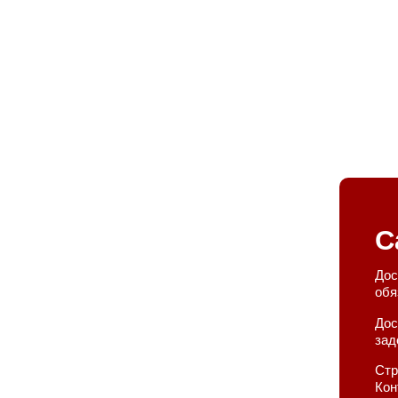
С
Дос
обя
Дос
зад
Стр
Кон